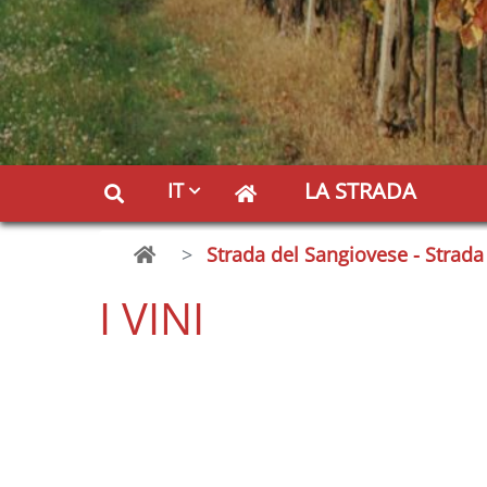
LA STRADA
IT
Strada del Sangiovese - Strada 
I VINI