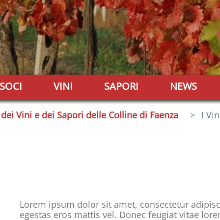
SOCI
VINI
SAPORI
NEWS
dei Vini e dei Sapori delle Colline di Faenza
I Vin
Lorem ipsum dolor sit amet, consectetur adipisci
egestas eros mattis vel. Donec feugiat vitae lo