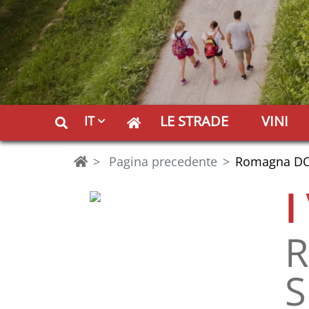
LE STRADE
VINI
IT
Pagina precedente
Romagna DOP
I
R
S