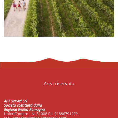
Area riservata
APT Servizi Srl
Società costituita dalla
Regione Emilia Romagna
UnionCamere - N. 51008 P.I. 01886791209.
PEC:
aptservizi@pec.aptservizi.com