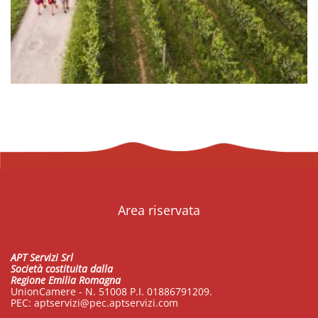
Area riservata
APT Servizi Srl
Società costituita dalla
Regione Emilia Romagna
UnionCamere - N. 51008 P.I. 01886791209.
PEC:
aptservizi@pec.aptservizi.com