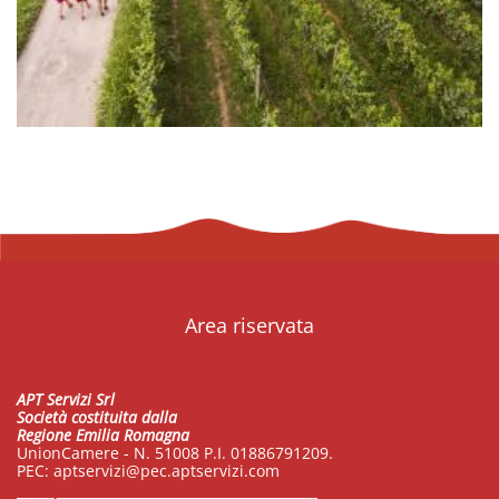
Area riservata
APT Servizi Srl
Società costituita dalla
Regione Emilia Romagna
UnionCamere - N. 51008 P.I. 01886791209.
PEC:
aptservizi@pec.aptservizi.com