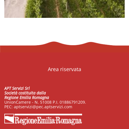
Area riservata
APT Servizi Srl
Società costituita dalla
Regione Emilia Romagna
UnionCamere - N. 51008 P.I. 01886791209.
PEC:
aptservizi@pec.aptservizi.com