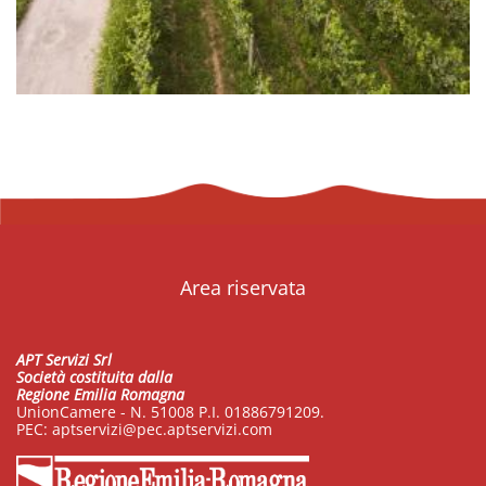
Area riservata
APT Servizi Srl
Società costituita dalla
Regione Emilia Romagna
UnionCamere - N. 51008 P.I. 01886791209.
PEC:
aptservizi@pec.aptservizi.com