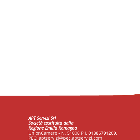
APT Servizi Srl
Società costituita dalla
Regione Emilia Romagna
UnionCamere - N. 51008 P.I. 01886791209.
PEC:
aptservizi@pec.aptservizi.com