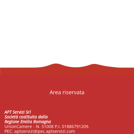
Area riservata
APT Servizi Srl
Società costituita dalla
Regione Emilia Romagna
UnionCamere - N. 51008 P.I. 01886791209.
PEC:
aptservizi@pec.aptservizi.com