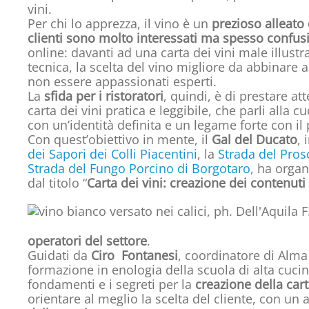
vini.
Per chi lo apprezza, il vino è un
prezioso alleato 
clienti sono molto interessati ma spesso confus
online: davanti ad una carta dei vini male illustr
tecnica, la scelta del vino migliore da abbinare 
non essere appassionati esperti.
La
sfida per i ristoratori
, quindi, è di prestare at
carta dei vini pratica e leggibile, che parli alla cu
con un’identità definita e un legame forte con il 
Con quest’obiettivo in mente, il
Gal del Ducato
, 
dei Sapori dei Colli Piacentini
, la
Strada del Prosc
Strada del Fungo Porcino di Borgotaro
, ha orga
dal titolo “
Carta dei vini: creazione dei contenuti
operatori del settore
.
Guidati da
Ciro Fontanesi
, coordinatore di Alma
formazione in enologia della scuola di alta cuci
fondamenti e i segreti per la
creazione della car
orientare al meglio la scelta del cliente, con u