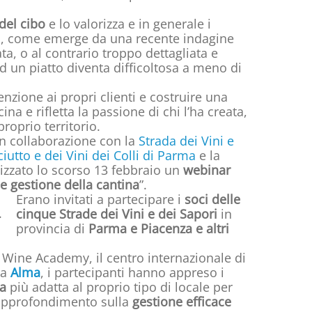
del cibo
e lo valorizza e in generale i
i
, come emerge da una recente indagine
ata, o al contrario troppo dettagliata e
ad un piatto diventa difficoltosa a meno di
tenzione ai propri clienti e costruire una
cina e rifletta la passione di chi l’ha creata,
proprio territorio.
in collaborazione con la
Strada dei Vini e
iutto e dei Vini dei Colli di Parma
e la
nizzato lo scorso 13 febbraio un
webinar
 e gestione della cantina
”.
Erano invitati a partecipare i
soci delle
cinque Strade dei Vini e dei Sapori
in
provincia di
Parma e Piacenza e altri
 Wine Academy, il centro internazionale di
na
Alma
, i partecipanti hanno appreso i
ta
più adatta al proprio tipo di locale per
n approfondimento sulla
gestione efficace