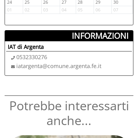
24
25
26
27
28
29
30
2
01
02
03
04
05
06
07
0
INFORMAZIONI ­
IAT di Argenta
0532330276
iatargenta@comune.argenta.fe.it
Potrebbe interessarti
anche...