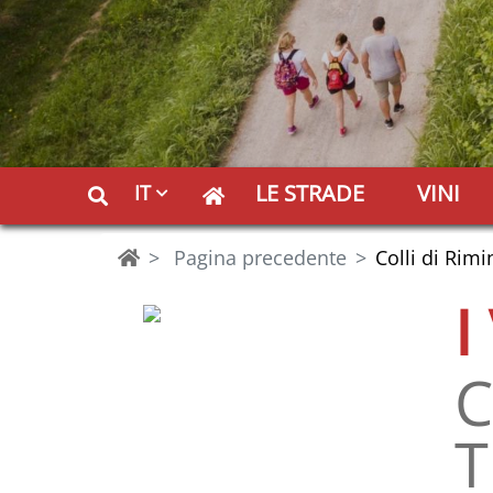
LE STRADE
VINI
IT
Pagina precedente
Colli di Rim
I
C
T