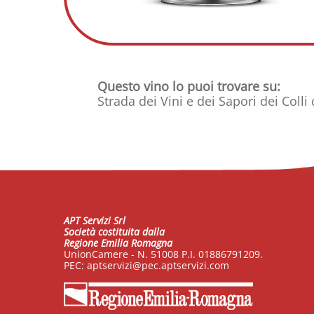
Questo vino lo puoi trovare su:
Strada dei Vini e dei Sapori dei Colli 
APT Servizi Srl
Società costituita dalla
Regione Emilia Romagna
UnionCamere - N. 51008 P.I. 01886791209.
PEC:
aptservizi@pec.aptservizi.com