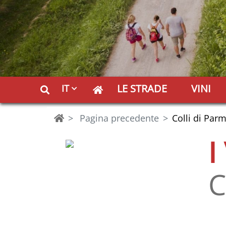
LE STRADE
VINI
IT
Pagina precedente
Colli di Par
I
C