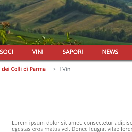
SOCI
VINI
SAPORI
NEWS
i dei Colli di Parma
I Vini
Lorem ipsum dolor sit amet, consectetur adipisci
egestas eros mattis vel. Donec feugiat vitae lo