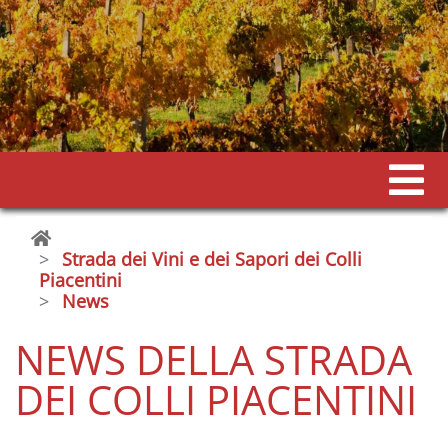
Strada dei Vini e dei Sapori dei Colli
Piacentini
News
NEWS DELLA STRADA
DEI COLLI PIACENTINI