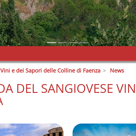
Vini e dei Sapori delle Colline di Faenza
News
A DEL SANGIOVESE VINI
A