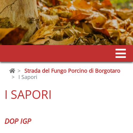
Strada del Fungo Porcino di Borgotaro
I Sapori
I SAPORI
DOP IGP