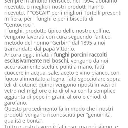
Sempre in ambito fieristico, nel 1994, abbiamo
ricevuto, o meglio i nostri prodotti hanno
ricevuto, l’ “OSCAR” per i migliori Tortelli presenti
in fiera, per i funghi e per i biscotti di
“Centocroci”.
I funghi, prodotto tipico delle nostre colline,
vengono lavorati con cura seguendo l’antico
metodo del nonno “Gerbin” dal 1895 a noi
tramandato dal papà Vittorio.
Ancora oggi, infatti i
funghi porcini raccolti
esclusivamente nei boschi
, vengono da noi
accuratamente scelti e puliti a mano, fatti
cuocere in acqua, sale, aceto e vino bianco, con
fuoco alimentato a legna, fatti sgocciolare sopra
teli di cotone; quindi vengono riposti in vasi di
vetro nel migliore olio di oliva con la semplice
aggiunta di pepe in grani, alloro e chiodi di
garofano.
Questo procedimento fa in modo che i nostri
prodotti vengano riconosciuti per “genuinità,
qualità e bontà”.
Tutto questo lavoro è faticoso, ma noi siamo, e