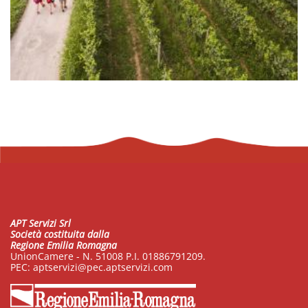
APT Servizi Srl
Società costituita dalla
Regione Emilia Romagna
UnionCamere - N. 51008 P.I. 01886791209.
PEC:
aptservizi@pec.aptservizi.com