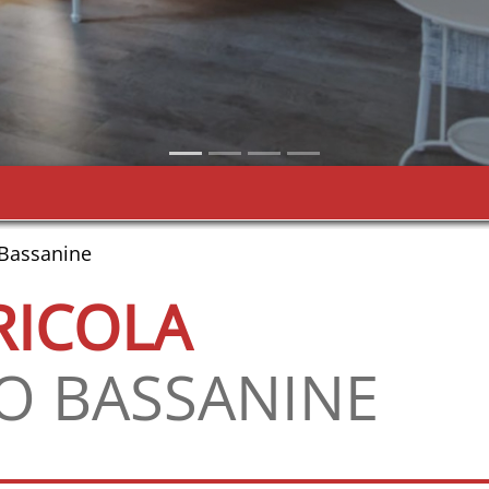
 Bassanine
RICOLA
O BASSANINE