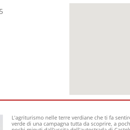
5
L'agriturismo nelle terre verdiane che ti fa sent
verde di una campagna tutta da scoprire, a pochi
pochi minuti dall'uscita dell'autostrada di Caste