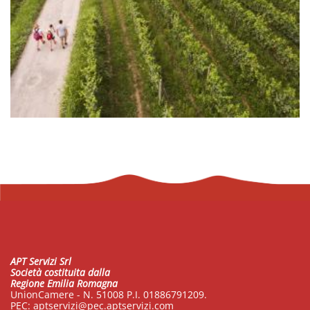
APT Servizi Srl
Società costituita dalla
Regione Emilia Romagna
UnionCamere - N. 51008 P.I. 01886791209.
PEC:
aptservizi@pec.aptservizi.com