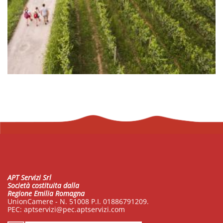
APT Servizi Srl
Società costituita dalla
Regione Emilia Romagna
UnionCamere - N. 51008 P.I. 01886791209.
PEC:
aptservizi@pec.aptservizi.com