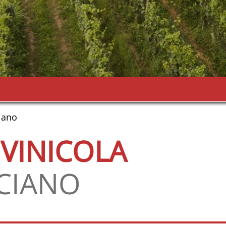
iano
IVINICOLA
CIANO