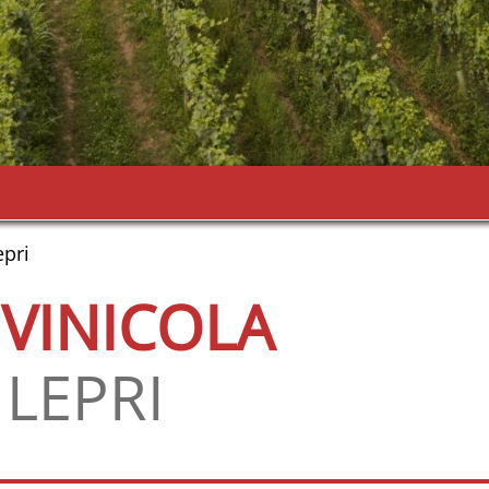
epri
IVINICOLA
 LEPRI